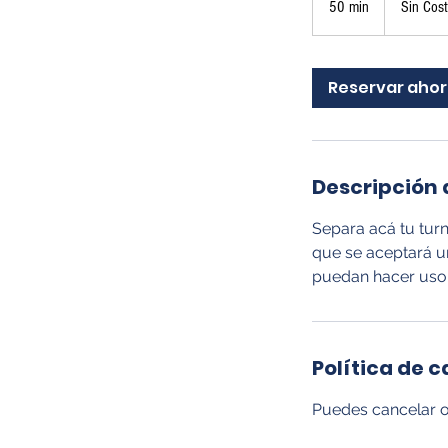
50 min
5
Sin Cos
0
m
Reservar aho
i
n
Descripción d
Separa acá tu turn
que se aceptará un
puedan hacer uso 
Política de 
Puedes cancelar o