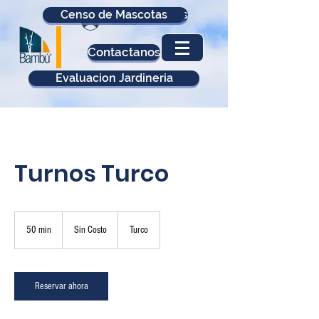
Censo de Mascotas
Actualización Datos
Inicio Sesión
Contactanos
Evaluacion Jardineria
Turnos Turco
Sin
Costo
50 min
5
Sin Costo
Turco
0
m
i
Reservar ahora
n